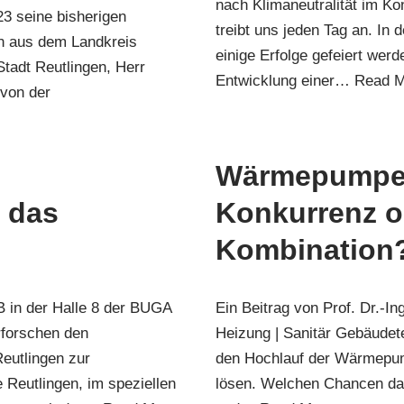
nach Klimaneutralität im Kon
3 seine bisherigen
treibt uns jeden Tag an. I
en aus dem Landkreis
einige Erfolge gefeiert wer
tadt Reutlingen, Herr
Entwicklung einer…
Read M
 von der
Wärmepumpe
e das
Konkurrenz o
Kombination
B in der Halle 8 der BUGA
Ein Beitrag von Prof. Dr.-I
rforschen den
Heizung | Sanitär Gebäude
eutlingen zur
den Hochlauf der Wärmepump
e Reutlingen, im speziellen
lösen. Welchen Chancen d