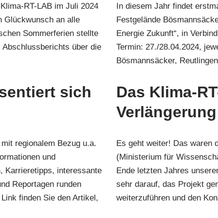
s Klima-RT-LAB im Juli 2024
In diesem Jahr findet erst
hen Glückwunsch an alle
Festgelände Bösmannsäcker
schen Sommerferien stellte
Energie Zukunft“, in Verbind
s Abschlussberichts über die
Termin: 27./28.04.2024, jew
Bösmannsäcker, Reutlingen
entiert sich
Das Klima-RT
Verlängerung
 mit regionalem Bezug u.a.
Es geht weiter! Das waren 
nformationen und
(Ministerium für Wissensc
 Karrieretipps, interessante
Ende letzten Jahres unsere
 und Reportagen runden
sehr darauf, das Projekt ge
Link finden Sie den Artikel,
weiterzuführen und den K