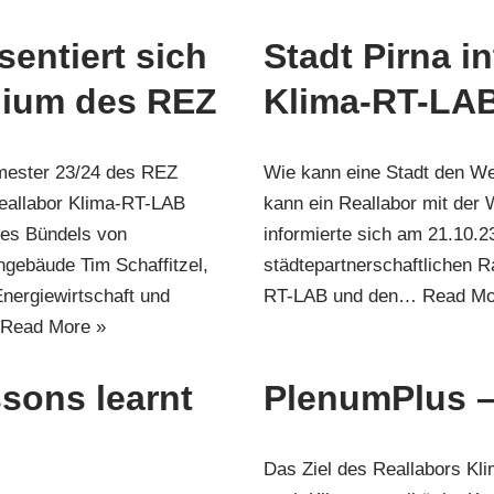
entiert sich
Stadt Pirna in
uium des REZ
Klima-RT-LA
mester 23/24 des REZ
Wie kann eine Stadt den Weg
eallabor Klima-RT-LAB
kann ein Reallabor mit der
nes Bündels von
informierte sich am 21.10.2
gebäude Tim Schaffitzel,
städtepartnerschaftlichen 
Energiewirtschaft und
RT-LAB und den…
Read Mo
Read More »
ssons learnt
PlenumPlus –
Das Ziel des Reallabors Kl